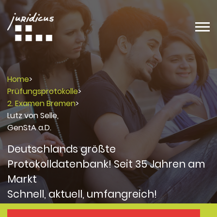
Home
>
Prüfungsprotokolle
>
2. Examen Bremen
>
Lutz von Selle,
GenStA a.D.
Deutschlands größte
Protokolldatenbank! Seit 35 Jahren am
Markt
Schnell, aktuell, umfangreich!
Protokolle
Protokolle