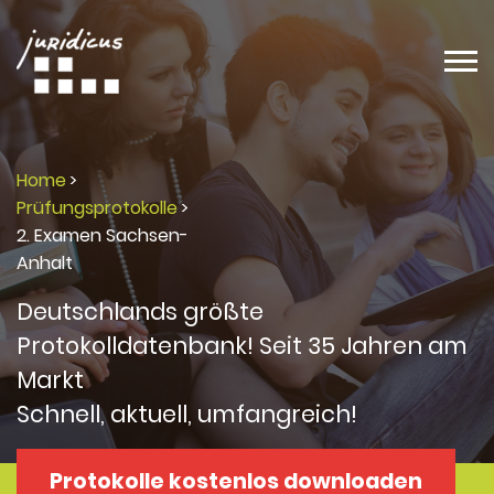
Home
>
Prüfungsprotokolle
>
2. Examen Sachsen-
Anhalt
Deutschlands größte
Protokolldatenbank! Seit 35 Jahren am
Markt
Schnell, aktuell, umfangreich!
Protokolle kostenlos downloaden
Protokolle
Protokolle