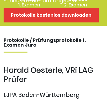
Schnell, aktuell, umfangreich!
1. Examen
2. Examen
Protokolle
Kostenloses
Protokolle kostenlos downloaden
Examensklausuren
Repititorium
Protokolle / Prüfungsprotokolle 1.
Examen Jura
Harald Oesterle, VRi LAG
Prüfer
LJPA Baden-Württemberg