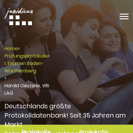
Home
>
Prüfungsprotokolle
>
1. Examen Baden-
Württemberg
>
Harald Oesterle, VRi
LAG
Deutschlands größte
Protokolldatenbank! Seit 35 Jahren am
Markt
Protokolle
Protokolle