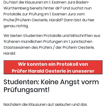
Du hast die Klausuren im 1. Examen Jura Baden-
Württemberg bereits hinter dir? Und suchst nun
Protokolle zur Prüfung im 1. Examen Jura vom
Prüfer/Prüferin Oesterle, Harald? Dann bist du hier
genau richtig.
Wir bieten Studenten Protokolle und Mitschriften aus
früheren mündlichen Prüfungen im 1. juristischen
Staatsexamen des Prüfers / der Prüferin Oesterle,
Harald.
Wir konnten ein Protokoll von
Prüfer
Harald Oesterle
in uneserer
Datenbank finden. Hier
Studenten: Keine Angst vorm
registrieren und das Protokoll
Prüfungsamt!
abrufen.
Nachdem die Klausuren gut gelaufen und das