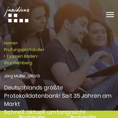
Home
>
Prüfungsprotokolle
>
1. Examen Baden-
Württemberg
>
Jörg Müller, VRiVG
Deutschlands größte
Protokolldatenbank! Seit 35 Jahren am
Markt
Schnell, aktuell, umfangreich!
Protokolle
Protokolle