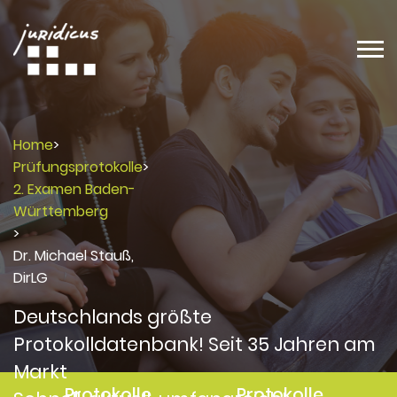
Home
>
Prüfungsprotokolle
>
2. Examen Baden-
Württemberg
>
Dr. Michael Stauß,
DirLG
Deutschlands größte
Protokolldatenbank! Seit 35 Jahren am
Markt
Protokolle
Protokolle