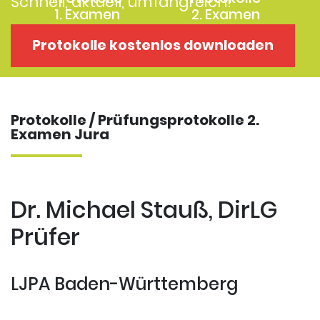
Schnell, aktuell, umfangreich!
1. Examen
2. Examen
Protokolle
Kostenloses
Protokolle kostenlos downloaden
Examensklausuren
Repititorium
Protokolle / Prüfungsprotokolle 2.
Examen Jura
Dr. Michael Stauß, DirLG
Prüfer
LJPA Baden-Württemberg