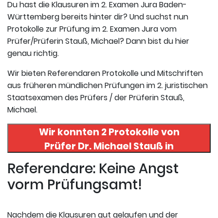
Du hast die Klausuren im 2. Examen Jura Baden-
Württemberg bereits hinter dir? Und suchst nun
Protokolle zur Prüfung im 2. Examen Jura vom
Prüfer/Prüferin Stauß, Michael? Dann bist du hier
genau richtig.
Wir bieten Referendaren Protokolle und Mitschriften
aus früheren mündlichen Prüfungen im 2. juristischen
Staatsexamen des Prüfers / der Prüferin Stauß,
Michael.
Wir konnten 2 Protokolle von
Prüfer
Dr. Michael Stauß
in
uneserer Datenbank finden. Hier
Referendare: Keine Angst
registrieren und die Protokolle
vorm Prüfungsamt!
abrufen.
Nachdem die Klausuren gut gelaufen und der