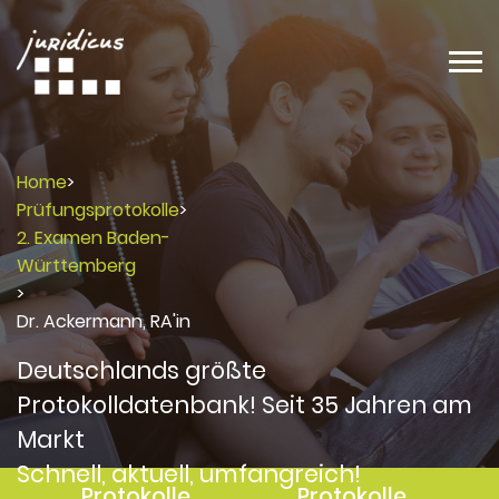
Home
>
Prüfungsprotokolle
>
2. Examen Baden-
Württemberg
>
Dr. Ackermann, RA'in
Deutschlands größte
Protokolldatenbank! Seit 35 Jahren am
Markt
Schnell, aktuell, umfangreich!
Protokolle
Protokolle