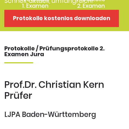
Schnell, aktuell, umfangreich!
1. Examen
2. Examen
Protokolle
Kostenloses
Protokolle kostenlos downloaden
Examensklausuren
Repititorium
Protokolle / Prüfungsprotokolle 2.
Examen Jura
Prof.Dr. Christian Kern
Prüfer
LJPA Baden-Württemberg