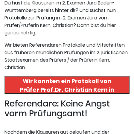
Du hast die Klausuren im 2. Examen Jura Baden-
Württemberg bereits hinter dir? Und suchst nun
Protokolle zur Prüfung im 2. Examen Jura vom
Prüfer/Prüferin Kern, Christian? Dann bist du hier
genau richtig.
Wir bieten Referendaren Protokolle und Mitschriften
aus früheren mündlichen Prüfungen im 2. juristischen
Staatsexamen des Prüfers / der Prüferin Kern,
Christian.
Wir konnten ein Protokoll von
Prüfer
Prof.Dr. Christian Kern
in
uneserer Datenbank finden. Hier
Referendare: Keine Angst
registrieren und das Protokoll
vorm Prüfungsamt!
abrufen.
Nachdem die Klausuren gut gelaufen und der