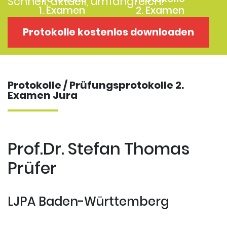
Schnell, aktuell, umfangreich!
1. Examen
2. Examen
Protokolle
Kostenloses
Protokolle kostenlos downloaden
Examensklausuren
Repititorium
Protokolle / Prüfungsprotokolle 2.
Examen Jura
Prof.Dr. Stefan Thomas
Prüfer
LJPA Baden-Württemberg