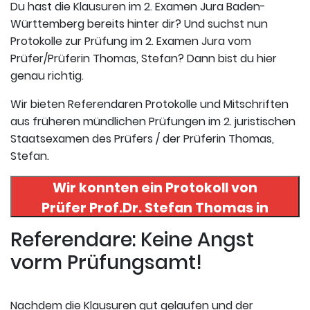
Du hast die Klausuren im 2. Examen Jura Baden-
Württemberg bereits hinter dir? Und suchst nun
Protokolle zur Prüfung im 2. Examen Jura vom
Prüfer/Prüferin Thomas, Stefan? Dann bist du hier
genau richtig.
Wir bieten Referendaren Protokolle und Mitschriften
aus früheren mündlichen Prüfungen im 2. juristischen
Staatsexamen des Prüfers / der Prüferin Thomas,
Stefan.
Wir konnten ein Protokoll von
Prüfer
Prof.Dr. Stefan Thomas
in
uneserer Datenbank finden. Hier
Referendare: Keine Angst
registrieren und das Protokoll
vorm Prüfungsamt!
abrufen.
Nachdem die Klausuren gut gelaufen und der