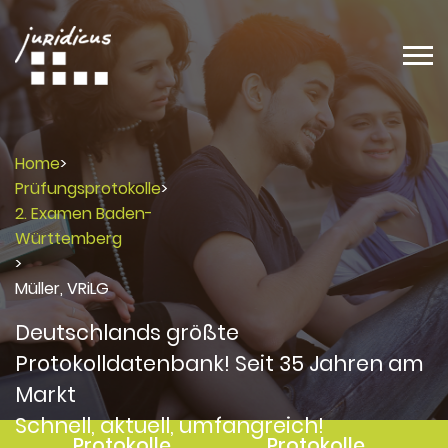
Home
>
Prüfungsprotokolle
>
2. Examen Baden-
Württemberg
>
Müller, VRiLG
Deutschlands größte
Protokolldatenbank! Seit 35 Jahren am
Markt
Schnell, aktuell, umfangreich!
Protokolle
Protokolle