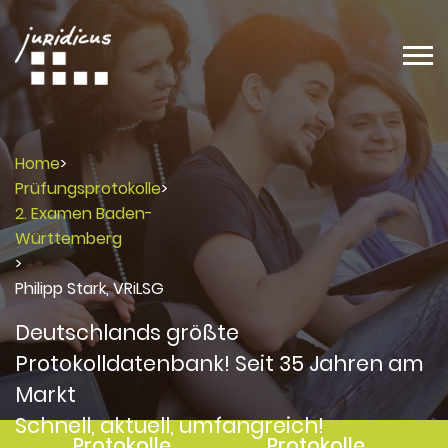
Home
>
Prüfungsprotokolle
>
2. Examen Baden-
Württemberg
>
Philipp Stark, VRiLSG
Deutschlands größte
Protokolldatenbank! Seit 35 Jahren am
Markt
Schnell, aktuell, umfangreich!
Protokolle
Protokolle