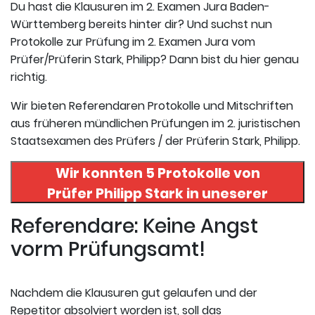
Du hast die Klausuren im 2. Examen Jura Baden-
Württemberg bereits hinter dir? Und suchst nun
Protokolle zur Prüfung im 2. Examen Jura vom
Prüfer/Prüferin Stark, Philipp? Dann bist du hier genau
richtig.
Wir bieten Referendaren Protokolle und Mitschriften
aus früheren mündlichen Prüfungen im 2. juristischen
Staatsexamen des Prüfers / der Prüferin Stark, Philipp.
Wir konnten 5 Protokolle von
Prüfer
Philipp Stark
in uneserer
Datenbank finden. Hier
Referendare: Keine Angst
registrieren und die Protokolle
vorm Prüfungsamt!
abrufen.
Nachdem die Klausuren gut gelaufen und der
Repetitor absolviert worden ist, soll das