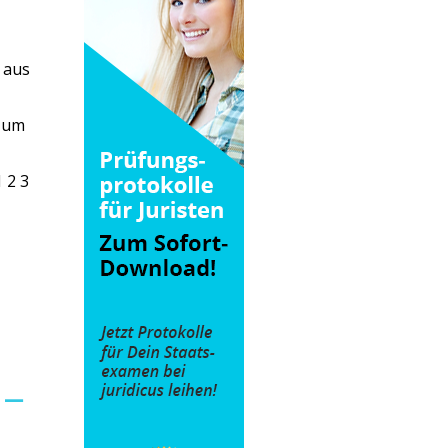
 aus
 zum
 2 3
 –