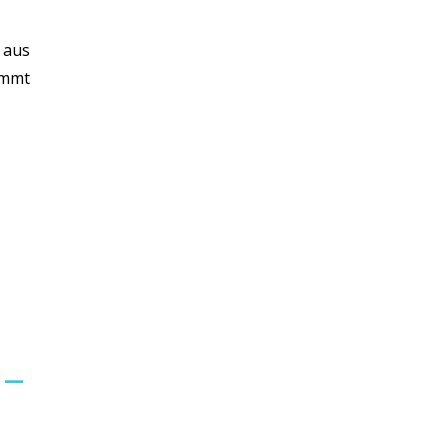
 aus
ammt
 –