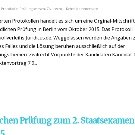
,
Protokolle
,
Prüfungswissen
,
Zivilrecht
|
Keine Kommentare
ten Protokollen handelt es sich um eine Orginal-Mitschrift
lichen Prüfung in Berlin vom Oktober 2015. Das Protokoll
ollverleihs Juridicus.de. Weggelassen wurden die Angaben
es Falles und die Lösung beruhen ausschließlich auf der
gsthemen: Zivilrecht Vorpunkte der Kandidaten Kandidat 1
ktenvortrag 7 9...
ichen Prüfung zum 2. Staatsexamen
15