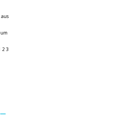
 aus
 zum
 2 3
 –