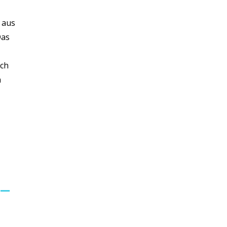
 aus
Das
ich
n
 –