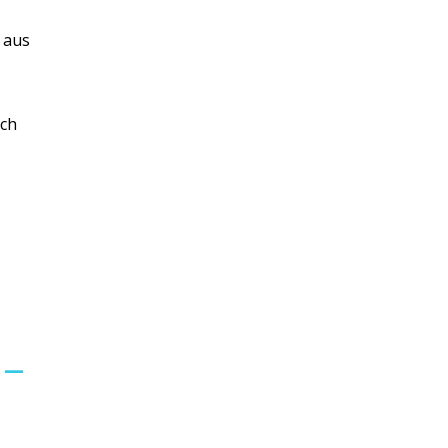
 aus
ich
 –