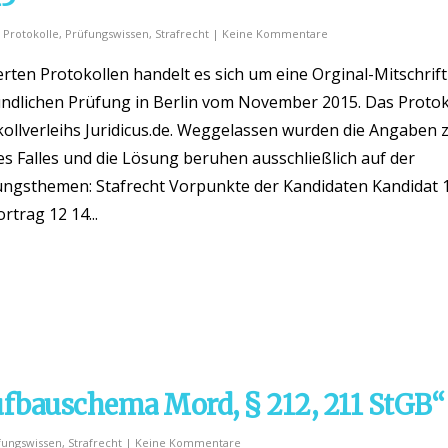
,
Protokolle
,
Prüfungswissen
,
Strafrecht
|
Keine Kommentare
ten Protokollen handelt es sich um eine Orginal-Mitschrift
dlichen Prüfung in Berlin vom November 2015. Das Protok
ollverleihs Juridicus.de. Weggelassen wurden die Angaben
es Falles und die Lösung beruhen ausschließlich auf der
ngsthemen: Stafrecht Vorpunkte der Kandidaten Kandidat 1
rtrag 12 14...
fbauschema Mord, § 212, 211 StGB“
fungswissen
,
Strafrecht
|
Keine Kommentare