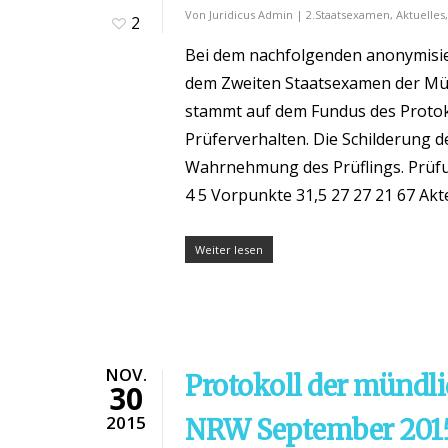
Von
Juridicus Admin
|
2.Staatsexamen
,
Aktuelles
2
Bei dem nachfolgenden anonymisier
dem Zweiten Staatsexamen der Mü
stammt auf dem Fundus des Protok
Prüferverhalten. Die Schilderung d
Wahrnehmung des Prüflings. Prüfun
4 5 Vorpunkte 31,5 27 27 21 67 Akte
Weiter lesen
NOV.
Protokoll der mündl
30
2015
NRW September 201