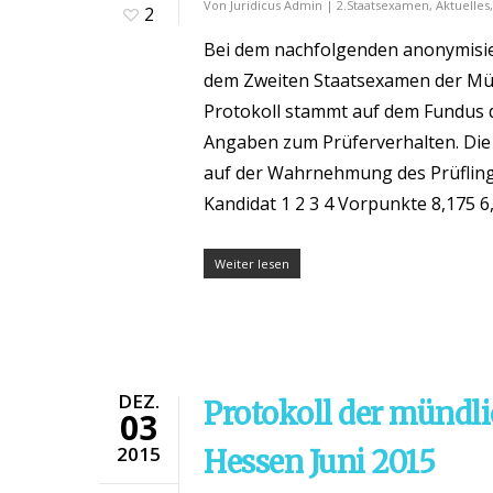
Von
Juridicus Admin
|
2.Staatsexamen
,
Aktuelles
2
Bei dem nachfolgenden anonymisier
dem Zweiten Staatsexamen der Mün
Protokoll stammt auf dem Fundus d
Angaben zum Prüferverhalten. Die 
auf der Wahrnehmung des Prüfling
Kandidat 1 2 3 4 Vorpunkte 8,175 6,
Weiter lesen
DEZ.
Protokoll der mündl
03
2015
Hessen Juni 2015