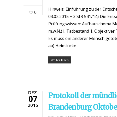
Hinweis: Einführung zu der Entsc
0
03.02.2015 − 3 StR 541/14) Die Ent
Prüfungswissen: Aufbauschema Mord, 
m.w.N.) I. Tatbestand 1. Objektive
Es muss ein anderer Mensch getöte
aa) Heimtücke…
Weiter lesen
DEZ.
Protokoll der mündl
07
2015
Brandenburg Oktobe
Von
Juridicus Admin
|
1.Staatsexamen
,
Aktuelles