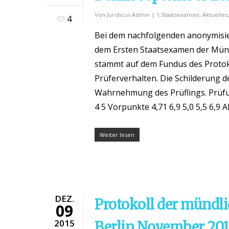
Von
Juridicus Admin
|
1.Staatsexamen
,
Aktuelles
4
Bei dem nachfolgenden anonymisier
dem Ersten Staatsexamen der Münd
stammt auf dem Fundus des Protok
Prüferverhalten. Die Schilderung d
Wahrnehmung des Prüflings. Prüfun
4 5 Vorpunkte 4,71 6,9 5,0 5,5 6,9 A
Weiter lesen
DEZ.
Protokoll der mündl
09
2015
Berlin November 20