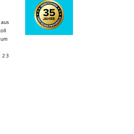
 aus
oll
 zum
 2 3