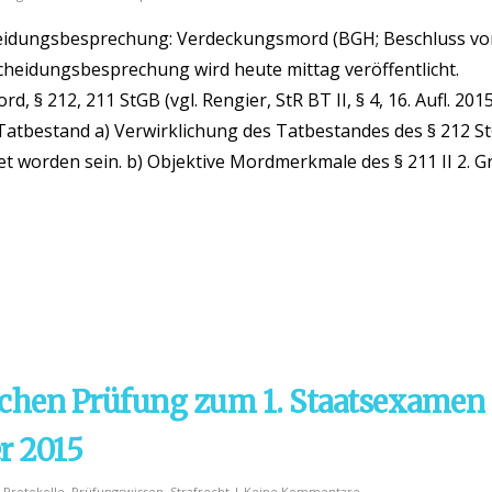
heidungsbesprechung: Verdeckungsmord (BGH; Beschluss v
scheidungsbesprechung wird heute mittag veröffentlicht.
§ 212, 211 StGB (vgl. Rengier, StR BT II, § 4, 16. Aufl. 201
r Tatbestand a) Verwirklichung des Tatbestandes des § 212 S
t worden sein. b) Objektive Mordmerkmale des § 211 II 2. 
ichen Prüfung zum 1. Staatsexamen
r 2015
,
Protokolle
,
Prüfungswissen
,
Strafrecht
|
Keine Kommentare