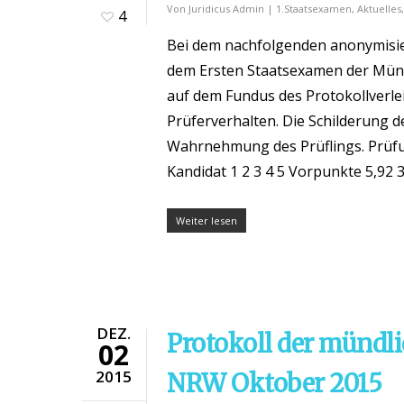
Von
Juridicus Admin
|
1.Staatsexamen
,
Aktuelles
4
Bei dem nachfolgenden anonymisier
dem Ersten Staatsexamen der Münd
auf dem Fundus des Protokollverle
Prüferverhalten. Die Schilderung d
Wahrnehmung des Prüflings. Prüfu
Kandidat 1 2 3 4 5 Vorpunkte 5,92 3,5
Weiter lesen
DEZ.
Protokoll der mündl
02
2015
NRW Oktober 2015