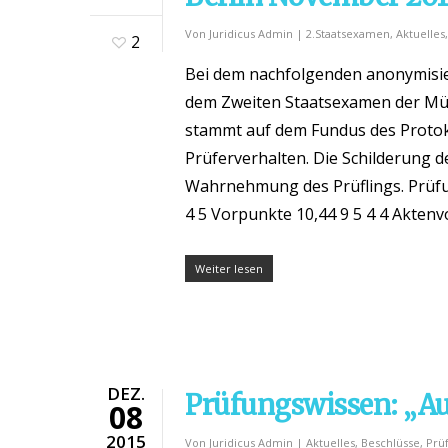
Von
Juridicus Admin
|
2.Staatsexamen
,
Aktuelles
2
Bei dem nachfolgenden anonymisier
dem Zweiten Staatsexamen der Mün
stammt auf dem Fundus des Protok
Prüferverhalten. Die Schilderung d
Wahrnehmung des Prüflings. Prüfu
4 5 Vorpunkte 10,44 9 5 4 4 Aktenvo
Weiter lesen
DEZ.
Prüfungswissen: „Au
08
2015
Von
Juridicus Admin
|
Aktuelles
,
Beschlüsse
,
Prü